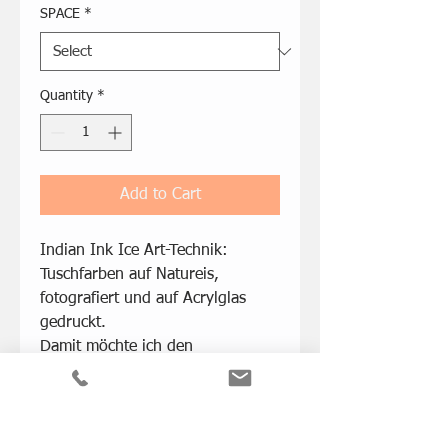
SPACE
*
Quantity
*
Add to Cart
Indian Ink Ice Art-Technik:
Tuschfarben auf Natureis,
fotografiert und auf Acrylglas
gedruckt.
Damit möchte ich den
Schmelzprozess von Natureis
sichtbar und "begreifbar" machen
können. Eis wird künftig ein rares
Gut werden und soll so gut es