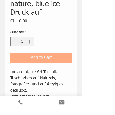
nature, blue ice -
Druck auf
Price
CHF 0.00
Quantity
*
Add to Cart
Indian Ink Ice Art-Technik:
Tuschfarben auf Natureis,
fotografiert und auf Acrylglas
gedruckt.
Damit möchte ich den
Schmelzprozess von Natureis
sichtbar und "begreifbar" machen